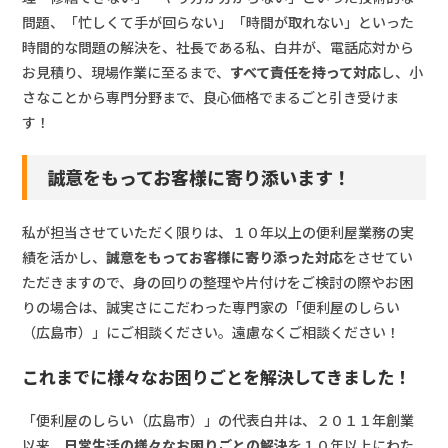
問題、「忙しくて手が回らない」「時間が取れない」といった
時間的な問題の解決を、社長である私、白井が、電話応対から
お見積り、現場作業に至るまで、
すべて責任を持って対応
し、小
さなことから専門分野まで、良心価格でまるごと引き受けま
す！
誠意をもってお客様に寄り添います！
私が担当させていただく限りは、１０年以上の便利屋業務の実
績を活かし、
誠意をもってお客様に寄り添った対応
をさせてい
ただきますので、身の回りの整理や片付けをご検討の際やお困
りの場合は、誠実さにこだわった専門家の「便利屋のしらい
（広島市）」にご相談ください。遠慮なくご相談ください！
これまでに様々なお困りごとを解決してきました！
「便利屋のしらい（広島市）」の代表白井は、２０１１年創業
以来、
日常生活の様々なお困りごとの解決
を１０年以上にわた