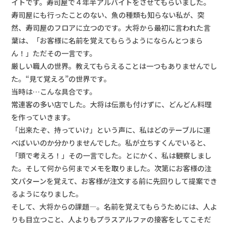
イトです。寿司屋で４年半アルバイトをさせてもらいました。
寿司屋にも行ったことのない、魚の種類も知らない私が、突
然、寿司屋のフロアに立つのです。大将から最初に言われた言
葉は、「お客様に名前を覚えてもらうようにならんとつまら
ん！」ただその一言です。
厳しい職人の世界。教えてもらえることは一つもありませんでし
た。“見て覚えろ”の世界です。
当時は…こんな具合です。
常連客の多い店でした。大将は伝票も付けずに、どんどん料理
を作っていきます。
「出来たぞ、持っていけ」という声に、私はどのテーブルに運
べばいいのか分かりませんでした。私が立ちすくんでいると、
「頭で考えろ！」その一言でした。とにかく、私は観察しまし
た。そして何から何までメモを取りました。次第にお客様の注
文パターンを覚えて、お客様が注文する前に先回りして提案でき
るようになりました。
そして、大将からの課題―。名前を覚えてもらうためには、人よ
りも目立つこと、人よりもプラスアルファの接客をしてこそだ