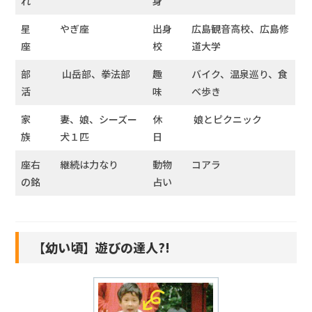
れ
身
星
やぎ座
出身
広島観音高校、広島修
座
校
道大学
部
山岳部、拳法部
趣
バイク、温泉巡り、食
活
味
べ歩き
家
妻、娘、シーズー
休
娘とピクニック
族
犬１匹
日
座右
継続は力なり
動物
コアラ
の銘
占い
【幼い頃】遊びの達人?!